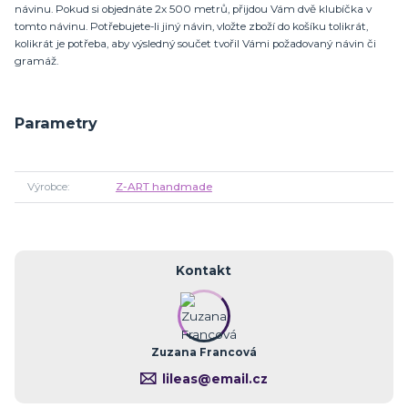
návinu. Pokud si objednáte 2x 500 metrů, přijdou Vám dvě klubíčka v
tomto návinu. Potřebujete-li jiný návin, vložte zboží do košíku tolikrát,
kolikrát je potřeba, aby výsledný součet tvořil Vámi požadovaný návin či
gramáž.
Parametry
Výrobce
Z-ART handmade
Kontakt
Zuzana Francová
lileas@email.cz