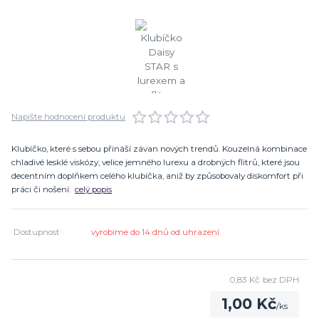
Napište hodnocení produktu
Klubíčko, které s sebou přináší závan nových trendů. Kouzelná kombinace
chladivé lesklé viskózy, velice jemného lurexu a drobných flitrů, které jsou
decentním doplňkem celého klubíčka, aniž by způsobovaly diskomfort při
práci či nošení.
celý popis
Dostupnost
vyrobíme do 14 dnů od uhrazení
0,83 Kč
bez DPH
1,00 Kč
/
ks