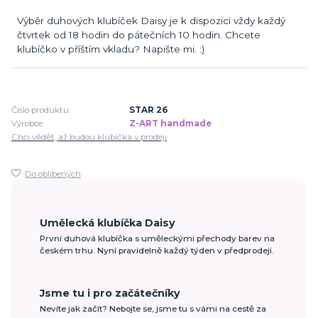
Výběr duhových klubíček Daisy je k dispozici vždy každý
čtvrtek od 18 hodin do pátečních 10 hodin. Chcete
klubíčko v příštím vkladu? Napište mi. :)
Číslo produktu:
STAR 26
Výrobce:
Z-ART handmade
Chci vědět, až budou klubíčka v prodeji
Do oblíbených
Umělecká klubíčka Daisy
První duhová klubíčka s uměleckými přechody barev na
českém trhu. Nyní pravidelně každý týden v předprodeji.
Jsme tu i pro začátečníky
Nevíte jak začít? Nebojte se, jsme tu s vámi na cestě za