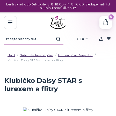
Další vklad klubíček bude 13. 8. 18:00 - 14. 8. 10:00. Sledujte naši FB
skupinu, stačí kliknout!
0
CZK
Úvod
Naše další krásné příze
Flitrová příze Daisy Star
Klubíčko Daisy STAR s lurexem a flitry
Klubíčko Daisy STAR s
lurexem a flitry