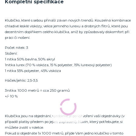
Kompletní specifikace
Klubíčko, které s sebou přináší závan nových trendů. Kouzelná kombinace
chladivé lesklé viskózy, velice jemného lurexu a drobných flitrů, které jsou
decentním doplňkem celého klubíčka, aniž by způsobovaly diskomfort při
práci či nošení.
Počet nitek: 3
Složení:
1 nitka 50% bavlna, 50% akryl
1nitka lurex (70 % viskóza, 15 % polyester, 15% lurexový polyester)
1 nitka 55% polyester, 45% viskóza
Háček/jehlic: 2,5-3,5
3nitka: 1000 metrů = cca 250 gramů
+/- 10 %
Klubíčka jsou na objednání, vyrobíme je po vytvoření vaší objednávky (v
případě platby předem po jejím zaplacení). Návin, který potřebujete, si
můžete zvolit v roletce.
Pokud si objednáte 1x 1000 metrů, přijde Vám jedno klubíčko v tomto