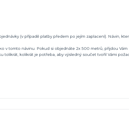
bjednávky (v případě platby předem po jejím zaplacení). Návin, kte
ko v tomto návinu. Pokud si objednáte 2x 500 metrů, přijdou Vám 
ku tolikrát, kolikrát je potřeba, aby výsledný součet tvořil Vámi pož