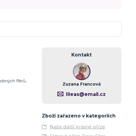
Kontakt
bných flitrů,
Zuzana Francová
lileas@email.cz
Zboží zařazeno v kategoriích
Naše další krásné příze