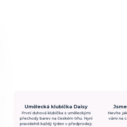
Umělecká klubíčka Daisy
Jsme 
První duhová klubíčka s uměleckými
Nevíte ja
přechody barev na českém trhu. Nyní
vámi na c
pravidelně každý týden v předprodeji.