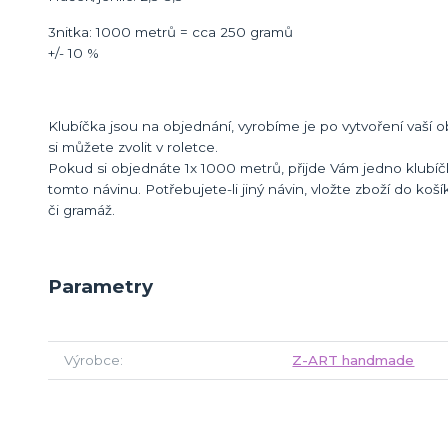
3nitka: 1000 metrů = cca 250 gramů
+/- 10 %
Klubíčka jsou na objednání, vyrobíme je po vytvoření vaší o
si můžete zvolit v roletce.
Pokud si objednáte 1x 1000 metrů, přijde Vám jedno klubíč
tomto návinu. Potřebujete-li jiný návin, vložte zboží do koší
či gramáž.
Parametry
Výrobce
Z-ART handmade