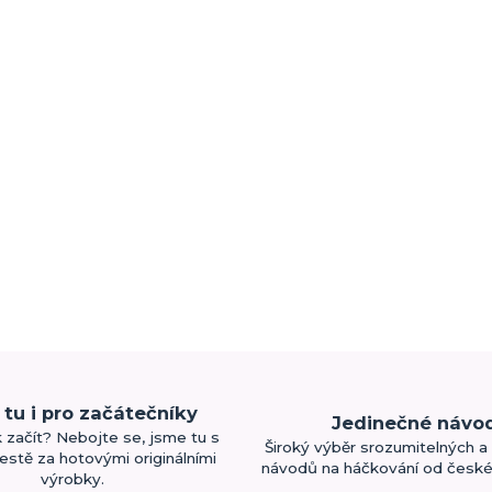
tu i pro začátečníky
Jedinečné návo
k začít? Nebojte se, jsme tu s
Široký výběr srozumitelných a 
estě za hotovými originálními
návodů na háčkování od české 
výrobky.