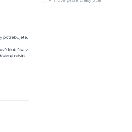
Flitrová příze Daisy Star
rý potřebujete,
dvě klubíčka v
adovaný návin