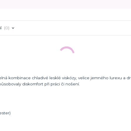
í
0
lná kombinace chladivé lesklé viskózy, velice jemného lurexu a dro
ůsobovaly diskomfort při práci či nošení.
ester)