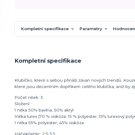
Kompletní specifikace
Parametry
Hodnocen
Kompletní specifikace
Klubíčko, které s sebou přináší závan nových trendů. Kouze
které jsou decentním doplňkem celého klubíčka, aniž by zp
Počet nitek: 3
Složení:
1 nitka 50% bavlna, 50% akryl
1nitka lurex (70 % viskóza, 15 % polyester, 15% lurexový poly
1 nitka 55% polyester, 45% viskóza
Háček/jehlic: 2,5-3,5