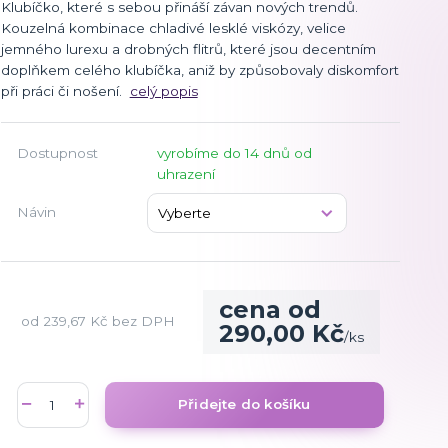
Klubíčko, které s sebou přináší závan nových trendů.
Kouzelná kombinace chladivé lesklé viskózy, velice
jemného lurexu a drobných flitrů, které jsou decentním
doplňkem celého klubíčka, aniž by způsobovaly diskomfort
při práci či nošení.
celý popis
Dostupnost
vyrobíme do 14 dnů od
uhrazení
Návin
cena od
od
239,67 Kč
bez DPH
290,00 Kč
/
ks
Přidejte do košíku