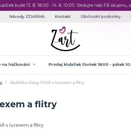
lubíček bude 13. 8. 18:00 - 14. 8. 10:00. Sledujte naši FB skupinu, s
Návody ZDARMA
Kontakt
Obchodní podmínky
 na háčkování
Prodej klubíček čtvrtek 18:00 - pátek 10
ar
Klubíčko Daisy STAR s lurexem a flitry
exem a flitry