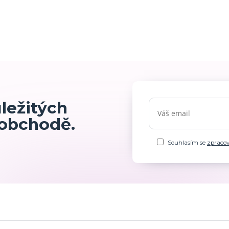
ůležitých
 obchodě.
Souhlasím se
zpraco