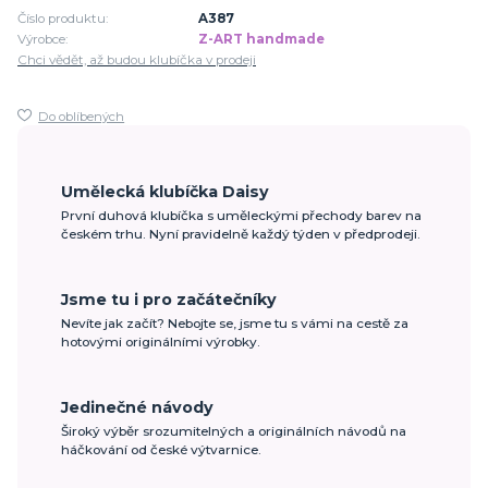
Číslo produktu:
A387
Výrobce:
Z-ART handmade
Chci vědět, až budou klubíčka v prodeji
Do oblíbených
Umělecká klubíčka Daisy
První duhová klubíčka s uměleckými přechody barev na
českém trhu. Nyní pravidelně každý týden v předprodeji.
Jsme tu i pro začátečníky
Nevíte jak začít? Nebojte se, jsme tu s vámi na cestě za
hotovými originálními výrobky.
Jedinečné návody
Široký výběr srozumitelných a originálních návodů na
háčkování od české výtvarnice.