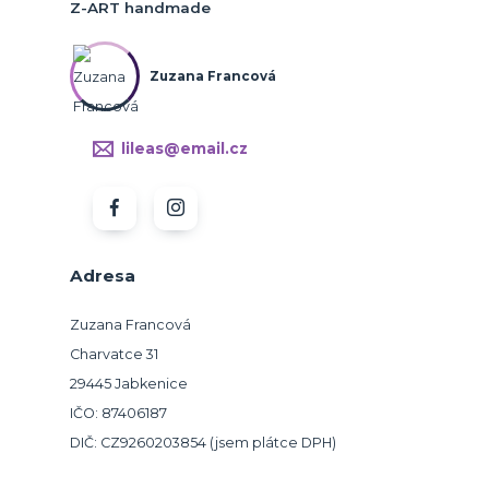
Z-ART handmade
Zuzana Francová
lileas@email.cz
Adresa
Zuzana Francová
Charvatce 31
29445 Jabkenice
IČO: 87406187
DIČ: CZ9260203854 (jsem plátce DPH)