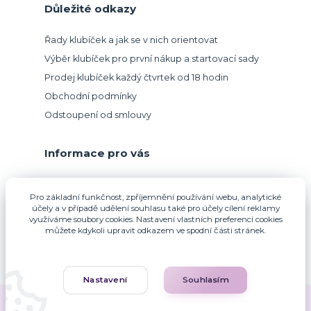
Důležité odkazy
Řady klubíček a jak se v nich orientovat
Výběr klubíček pro první nákup a startovací sady
Prodej klubíček každý čtvrtek od 18 hodin
Obchodní podmínky
Odstoupení od smlouvy
Informace pro vás
Přijímáme platbu kartou.
Pro základní funkčnost, zpříjemnění používání webu, analytické
účely a v případě udělení souhlasu také pro účely cílení reklamy
využíváme soubory cookies. Nastavení vlastních preferencí cookies
můžete kdykoli upravit odkazem ve spodní části stránek.
Nastavení
Souhlasím
Zuzana Francová © 2010-2026