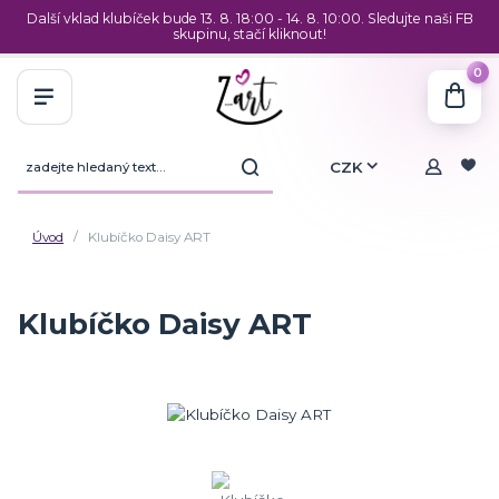
Další vklad klubíček bude 13. 8. 18:00 - 14. 8. 10:00. Sledujte naši FB
skupinu, stačí kliknout!
0
CZK
Úvod
Klubíčko Daisy ART
Klubíčko Daisy ART