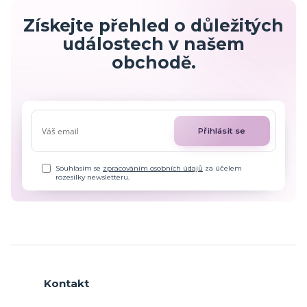
Získejte přehled o důležitých
událostech v našem
obchodě.
Přihlásit se
Souhlasím se
zpracováním osobních údajů
za účelem
rozesílky newsletteru.
Kontakt