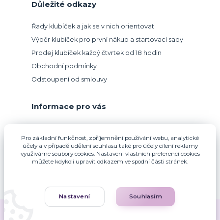
Důležité odkazy
Řady klubíček a jak se v nich orientovat
Výběr klubíček pro první nákup a startovací sady
Prodej klubíček každý čtvrtek od 18 hodin
Obchodní podmínky
Odstoupení od smlouvy
Informace pro vás
Přijímáme platbu kartou.
Pro základní funkčnost, zpříjemnění používání webu, analytické
účely a v případě udělení souhlasu také pro účely cílení reklamy
využíváme soubory cookies. Nastavení vlastních preferencí cookies
můžete kdykoli upravit odkazem ve spodní části stránek.
Nastavení
Souhlasím
Zuzana Francová © 2010-2026