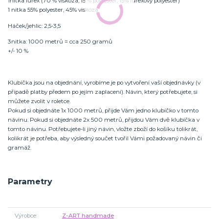
1nitka lurex (70 % viskóza, 15 % polyester, 15% lurexový polyester)
1 nitka 55% polyester, 45% viskóza
Háček/jehlic: 2,5-3,5
3nitka: 1000 metrů = cca 250 gramů
+/- 10 %
Klubíčka jsou na objednání, vyrobíme je po vytvoření vaší objednávky (v
případě platby předem po jejím zaplacení). Návin, který potřebujete, si
můžete zvolit v roletce.
Pokud si objednáte 1x 1000 metrů, přijde Vám jedno klubíčko v tomto
návinu. Pokud si objednáte 2x 500 metrů, přijdou Vám dvě klubíčka v
tomto návinu. Potřebujete-li jiný návin, vložte zboží do košíku tolikrát,
kolikrát je potřeba, aby výsledný součet tvořil Vámi požadovaný návin či
gramáž.
Parametry
Výrobce
Z-ART handmade