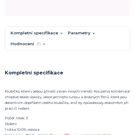
Kompletní specifikace
Parametry
Hodnocení
1
Kompletní specifikace
Klubíčko, které s sebou přináší závan nových trendů. Kouzelná kombinace
chladivé lesklé viskózy, velice jemného lurexu a drobných flitrů, které jsou
decentním doplňkem celého klubíčka, aniž by způsobovaly diskomfort při
práci či nošení.
Počet nitek: 3
Složení:
1 nitka 100% viskóza