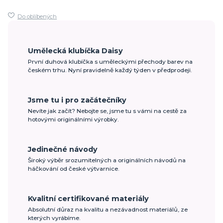
Do oblíbených
Umělecká klubíčka Daisy
První duhová klubíčka s uměleckými přechody barev na
českém trhu. Nyní pravidelně každý týden v předprodeji.
Jsme tu i pro začátečníky
Nevíte jak začít? Nebojte se, jsme tu s vámi na cestě za
hotovými originálními výrobky.
Jedinečné návody
Široký výběr srozumitelných a originálních návodů na
háčkování od české výtvarnice.
Kvalitní certifikované materiály
Absolutní důraz na kvalitu a nezávadnost materiálů, ze
kterých vyrábíme.