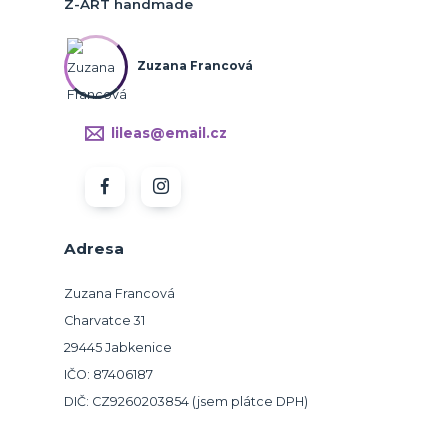
Z-ART handmade
Zuzana Francová
lileas@email.cz
Adresa
Zuzana Francová
Charvatce 31
29445 Jabkenice
IČO: 87406187
DIČ: CZ9260203854 (jsem plátce DPH)