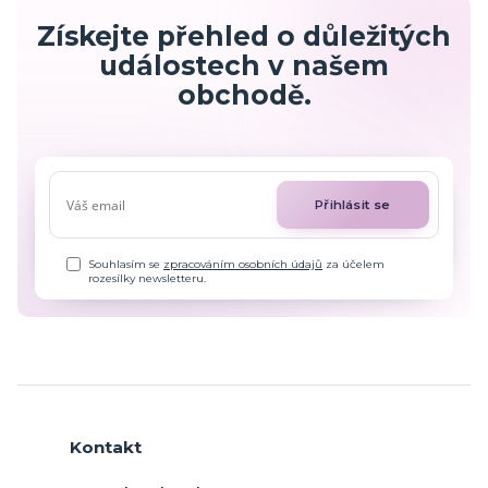
Získejte přehled o důležitých
událostech v našem
obchodě.
Přihlásit se
Souhlasím se
zpracováním osobních údajů
za účelem
rozesílky newsletteru.
Kontakt