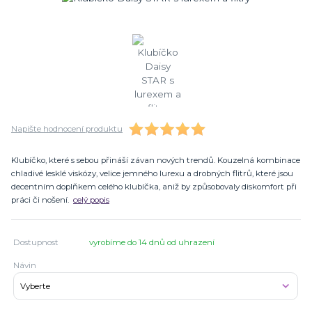
Napište hodnocení produktu
Klubíčko, které s sebou přináší závan nových trendů. Kouzelná kombinace
chladivé lesklé viskózy, velice jemného lurexu a drobných flitrů, které jsou
decentním doplňkem celého klubíčka, aniž by způsobovaly diskomfort při
práci či nošení.
celý popis
Dostupnost
vyrobíme do 14 dnů od uhrazení
Návin