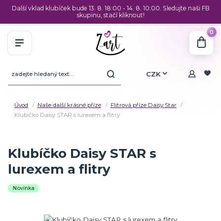
Další vklad klubíček bude 13. 8. 18:00 - 14. 8. 10:00. Sledujte naši FB
skupinu, stačí kliknout!
0
CZK
Úvod
Naše další krásné příze
Flitrová příze Daisy Star
Klubíčko Daisy STAR s lurexem a flitry
Klubíčko Daisy STAR s
lurexem a flitry
Novinka