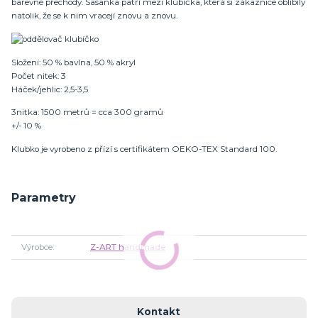
barevné přechody. Sasanka patří mezi klubíčka, která si zákaznice oblíbily
natolik, že se k nim vracejí znovu a znovu.
Složení: 50 % bavlna, 50 % akryl
Počet nitek: 3
Háček/jehlic: 2,5-3,5
3nitka: 1500 metrů = cca 300 gramů
+/- 10 %
Klubko je vyrobeno z přízí s certifikátem OEKO-TEX Standard 100.
Parametry
Výrobce
Z-ART handmade
Kontakt