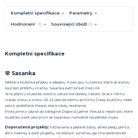
Kompletní specifikace
Parametry
Hodnocení
1
Související zboží
1
Kompletní specifikace
🌸 Sasanka
Některá klubíčka přijdou a odejdou. A pak jsou tu taková, která se stanou
součástí příběhu značky. Sasanka patří právě mezi ně.
Je to jedno z klubíček, které si zákaznice oblíbily natolik, že se k němu
vracejí znovu a znovu. Ať už jako ke svému prvnímu Daisy klubíčku, nebo
jako k osvědčené klasice, která nikdy nezklame.
Proto jsme ji vybrali do kategorie Doporučujeme. Pokud si nejste jistí, které
klubíčko zvolit jako první, se Sasankou rozhodně neuděláte chybu.
Doporučené projekty:
háčkované a pletené šátky, lehké plédy, ponča,
letní halenky a další projekty, na kterých vyniknou její charakteristické