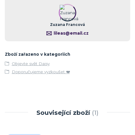
Zuzana Francová
lileas@email.cz
Zboží zařazeno v kategoriích
Objevte svět Daisy
Doporučujeme vyzkoušet ❤️
Související zboží
1