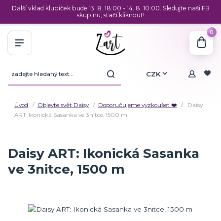
Další vklad klubíček bude 13. 8. 18:00 - 14. 8. 10:00. Sledujte naši FB
skupinu, stačí kliknout!
0
CZK
Úvod
Objevte svět Daisy
Doporučujeme vyzkoušet ❤️
Daisy
ART: Ikonická Sasanka ve 3nitce, 1500 m
Daisy ART: Ikonická Sasanka
ve 3nitce, 1500 m