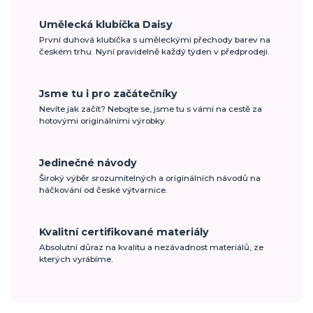
Umělecká klubíčka Daisy
První duhová klubíčka s uměleckými přechody barev na
českém trhu. Nyní pravidelně každý týden v předprodeji.
Jsme tu i pro začátečníky
Nevíte jak začít? Nebojte se, jsme tu s vámi na cestě za
hotovými originálními výrobky.
Jedinečné návody
Široký výběr srozumitelných a originálních návodů na
háčkování od české výtvarnice.
Kvalitní certifikované materiály
Absolutní důraz na kvalitu a nezávadnost materiálů, ze
kterých vyrábíme.