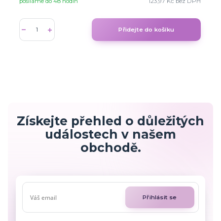
posíláme do 48 hodin
123,97 Kč
bez DPH
Přidejte do košíku
Získejte přehled o důležitých
událostech v našem
obchodě.
Přihlásit se