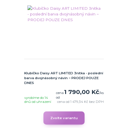
Klubíčko Daisy ART LIMITED 3nitka - poslední
barva dvojnásobný návin ~ PRODEJ POUZE
DNES
1 790,00 Kč
cena
/
ks
od
vyrobíme do 14
dnů od uhrazení
cena od
1 479,34 Kč
bez DPH
Zvolte variantu