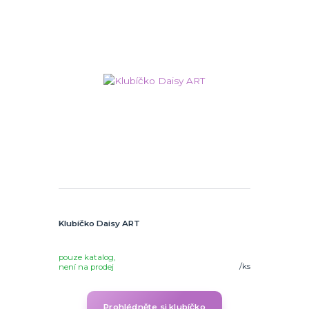
Klubíčko Daisy ART
pouze katalog,
/
ks
není na prodej
Prohlédněte si klubíčko