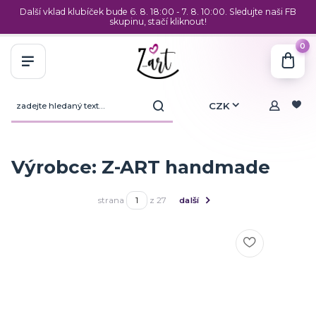
Další vklad klubíček bude 6. 8. 18:00 - 7. 8. 10:00. Sledujte naši FB
skupinu, stačí kliknout!
0
CZK
Výrobce: Z-ART handmade
strana
z 27
další