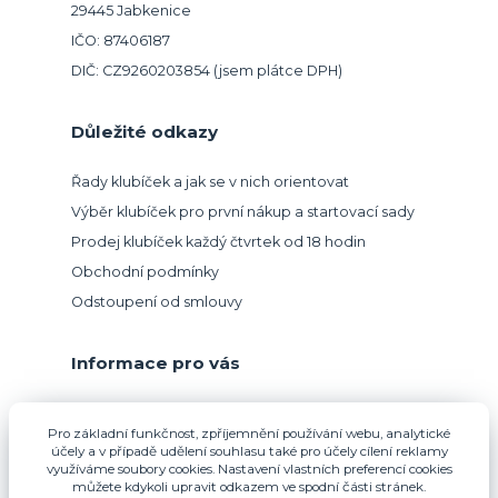
29445 Jabkenice
IČO: 87406187
DIČ: CZ9260203854 (jsem plátce DPH)
Důležité odkazy
Řady klubíček a jak se v nich orientovat
Výběr klubíček pro první nákup a startovací sady
Prodej klubíček každý čtvrtek od 18 hodin
Obchodní podmínky
Odstoupení od smlouvy
Informace pro vás
Přijímáme platbu kartou.
Pro základní funkčnost, zpříjemnění používání webu, analytické
účely a v případě udělení souhlasu také pro účely cílení reklamy
využíváme soubory cookies. Nastavení vlastních preferencí cookies
můžete kdykoli upravit odkazem ve spodní části stránek.