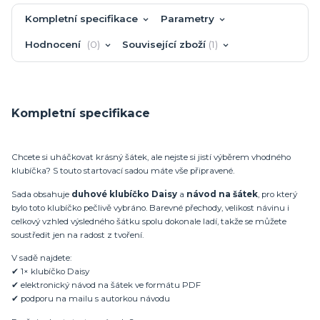
Kompletní specifikace
Parametry
Hodnocení
0
Související zboží
1
Kompletní specifikace
Chcete si uháčkovat krásný šátek, ale nejste si jistí výběrem vhodného
klubíčka? S touto startovací sadou máte vše připravené.
Sada obsahuje
duhové klubíčko Daisy
a
návod na šátek
, pro který
bylo toto klubíčko pečlivě vybráno. Barevné přechody, velikost návinu i
celkový vzhled výsledného šátku spolu dokonale ladí, takže se můžete
soustředit jen na radost z tvoření.
V sadě najdete:
✔ 1× klubíčko Daisy
✔ elektronický návod na šátek ve formátu PDF
✔ podporu na mailu s autorkou návodu