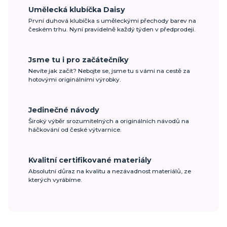
Umělecká klubíčka Daisy
První duhová klubíčka s uměleckými přechody barev na
českém trhu. Nyní pravidelně každý týden v předprodeji.
Jsme tu i pro začátečníky
Nevíte jak začít? Nebojte se, jsme tu s vámi na cestě za
hotovými originálními výrobky.
Jedinečné návody
Široký výběr srozumitelných a originálních návodů na
háčkování od české výtvarnice.
Kvalitní certifikované materiály
Absolutní důraz na kvalitu a nezávadnost materiálů, ze
kterých vyrábíme.