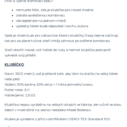
Proč si vybrat startovací sadu?
nemusíte řešit, zda je klubíčko pro návod vhodné,
získáte osvědčenou kombinaci,
vše objednáte na jednom místě,
výsledný šátek bude odpovídat návrhu autora.
Sada je vhodná jak pro zákaznice, které s klubíčky Daisy teprve začínají,
tak pro zkušené tvůrce, kteří chtějí sáhnout po ověřené kombinaci.
Stačí otevřít návod, vzít háček do ruky a nechat klubíčko postupně
vykreslit svůj příběh.
KLUBÍČKO
Návin: 1500 metrů, což je přesně tolik, aby Vám to stačilo na velký šátek
nebo pléd
Složení: 50% bavlna, 50% akryl + 1 nitka jemného lurexu
Počet nitek: 3+1
Háček/jehlic: 2,5-3,5
Klubíčka nejsou vyráběna na velkých strojích ve fabrice, ale ručně ve dvou
lidech v malé dílně na vesnici nedaleko Mladé Boleslavi.
Klubko je vyrobeno z přízí s certifikátem OEKO-TEX Standard 100.