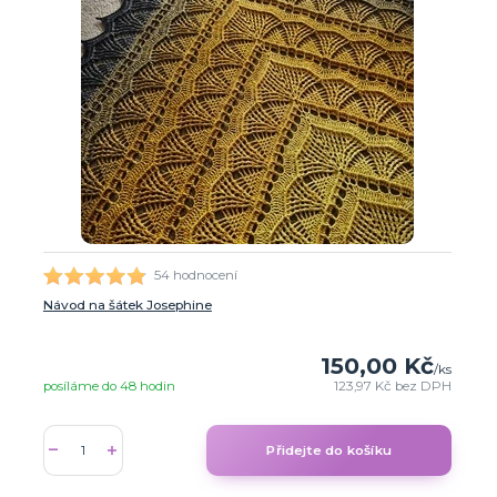
54 hodnocení
Návod na šátek Josephine
150,00 Kč
/
ks
posíláme do 48 hodin
123,97 Kč
bez DPH
Přidejte do košíku