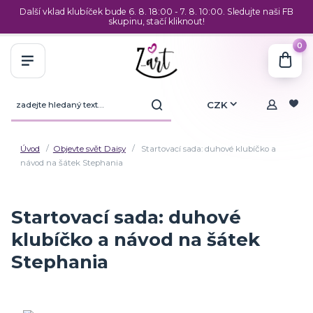
Další vklad klubíček bude 6. 8. 18:00 - 7. 8. 10:00. Sledujte naši FB
skupinu, stačí kliknout!
0
CZK
Úvod
Objevte svět Daisy
Startovací sada: duhové klubíčko a
návod na šátek Stephania
Startovací sada: duhové
klubíčko a návod na šátek
Stephania