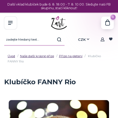
Další vklad klubíček bude 6. 8. 18:00 - 7. 8. 10:00. Sledujte naši FB
skupinu, stačí kliknout!
0
CZK
Úvod
Naše další krásné příze
Příze na pletení
Klubíčko
FANNY Rio
Klubíčko FANNY Rio