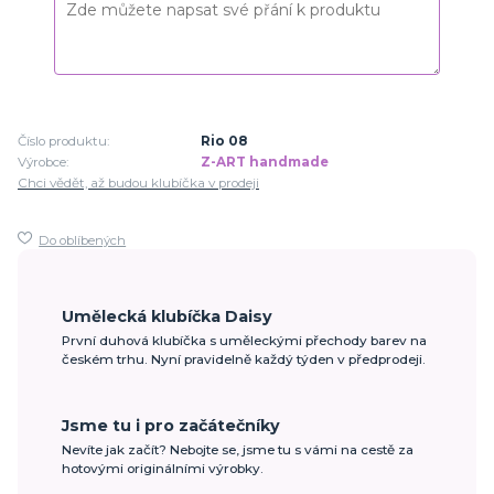
Číslo produktu:
Rio 08
Výrobce:
Z-ART handmade
Chci vědět, až budou klubíčka v prodeji
Do oblíbených
Umělecká klubíčka Daisy
První duhová klubíčka s uměleckými přechody barev na
českém trhu. Nyní pravidelně každý týden v předprodeji.
Jsme tu i pro začátečníky
Nevíte jak začít? Nebojte se, jsme tu s vámi na cestě za
hotovými originálními výrobky.