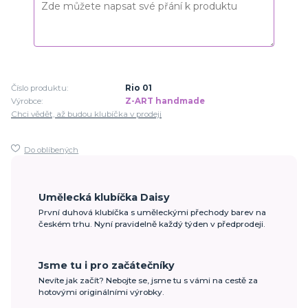
Číslo produktu:
Rio 01
Výrobce:
Z-ART handmade
Chci vědět, až budou klubíčka v prodeji
Do oblíbených
Umělecká klubíčka Daisy
První duhová klubíčka s uměleckými přechody barev na
českém trhu. Nyní pravidelně každý týden v předprodeji.
Jsme tu i pro začátečníky
Nevíte jak začít? Nebojte se, jsme tu s vámi na cestě za
hotovými originálními výrobky.