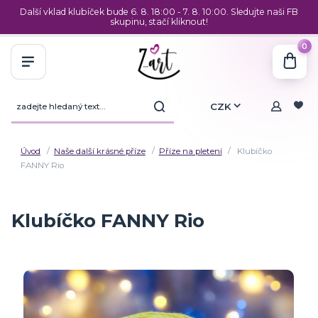
Další vklad klubíček bude 6. 8. 18:00 - 7. 8. 10:00. Sledujte naši FB
skupinu, stačí kliknout!
0
CZK
Úvod
Naše další krásné příze
Příze na pletení
Klubíčko
FANNY Rio
Klubíčko FANNY Rio