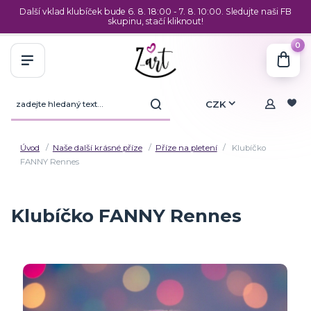
Další vklad klubíček bude 6. 8. 18:00 - 7. 8. 10:00. Sledujte naši FB
skupinu, stačí kliknout!
0
CZK
Úvod
Naše další krásné příze
Příze na pletení
Klubíčko
FANNY Rennes
Klubíčko FANNY Rennes