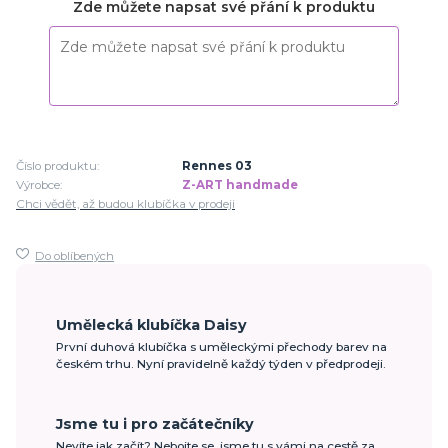
Zde můžete napsat své přání k produktu
Číslo produktu:
Rennes 03
Výrobce:
Z-ART handmade
Chci vědět, až budou klubíčka v prodeji
Do oblíbených
Umělecká klubíčka Daisy
První duhová klubíčka s uměleckými přechody barev na
českém trhu. Nyní pravidelně každý týden v předprodeji.
Jsme tu i pro začátečníky
Nevíte jak začít? Nebojte se, jsme tu s vámi na cestě za