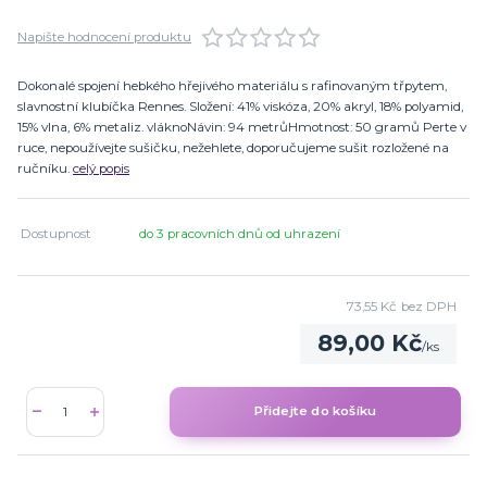
Napište hodnocení produktu
Dokonalé spojení hebkého hřejivého materiálu s rafinovaným třpytem,
slavnostní klubíčka Rennes. Složení: 41% viskóza, 20% akryl, 18% polyamid,
15% vlna, 6% metaliz. vláknoNávin: 94 metrůHmotnost: 50 gramů Perte v
ruce, nepoužívejte sušičku, nežehlete, doporučujeme sušit rozložené na
ručníku.
celý popis
Dostupnost
do 3 pracovních dnů od uhrazení
73,55 Kč
bez DPH
89,00 Kč
/
ks
Přidejte do košíku