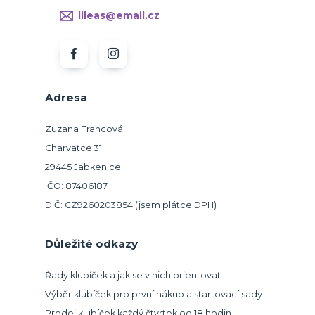
lileas@email.cz
Adresa
Zuzana Francová
Charvatce 31
29445 Jabkenice
IČO: 87406187
DIČ: CZ9260203854 (jsem plátce DPH)
Důležité odkazy
Řady klubíček a jak se v nich orientovat
Výběr klubíček pro první nákup a startovací sady
Prodej klubíček každý čtvrtek od 18 hodin