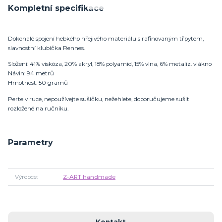
Kompletní specifikace
Dokonalé spojení hebkého hřejivého materiálu s rafinovaným třpytem,
slavnostní klubíčka Rennes.
Složení: 41% viskóza, 20% akryl, 18% polyamid, 15% vlna, 6% metaliz. vlákno
Návin: 94 metrů
Hmotnost: 50 gramů
Perte v ruce, nepoužívejte sušičku, nežehlete, doporučujeme sušit
rozložené na ručníku.
Parametry
Výrobce
Z-ART handmade