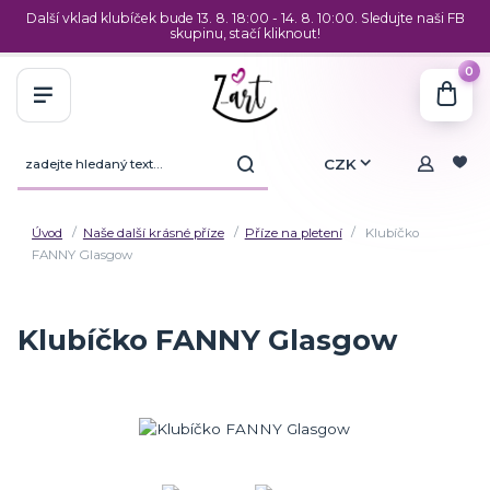
Další vklad klubíček bude 13. 8. 18:00 - 14. 8. 10:00. Sledujte naši FB
skupinu, stačí kliknout!
0
CZK
Úvod
Naše další krásné příze
Příze na pletení
Klubíčko
FANNY Glasgow
Klubíčko FANNY Glasgow