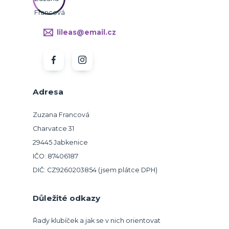
lileas@email.cz
Adresa
Zuzana Francová
Charvatce 31
29445 Jabkenice
IČO: 87406187
DIČ: CZ9260203854 (jsem plátce DPH)
Důležité odkazy
Řady klubíček a jak se v nich orientovat