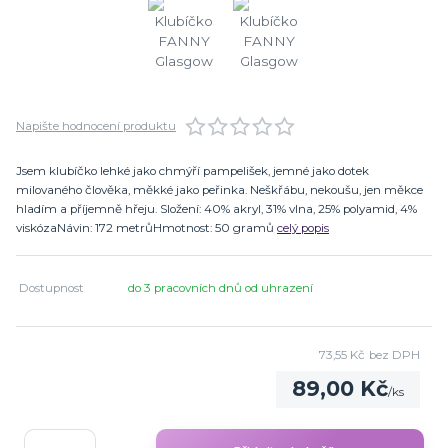
Napište hodnocení produktu
Jsem klubíčko lehké jako chmýří pampelišek, jemné jako dotek
milovaného člověka, měkké jako peřinka. Neškřábu, nekoušu, jen měkce
hladím a příjemně hřeju. Složení: 40% akryl, 31% vlna, 25% polyamid, 4%
viskózaNávin: 172 metrůHmotnost: 50 gramů
celý popis
Dostupnost
do 3 pracovních dnů od uhrazení
73,55 Kč
bez DPH
89,00 Kč
/
ks