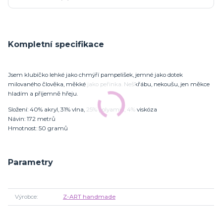
Kompletní specifikace
Jsem klubíčko lehké jako chmýří pampelišek, jemné jako dotek
milovaného člověka, měkké jako peřinka. Neškřábu, nekoušu, jen měkce
hladím a příjemně hřeju.
Složení: 40% akryl, 31% vlna, 25% polyamid, 4% viskóza
Návin: 172 metrů
Hmotnost: 50 gramů
Parametry
Výrobce
Z-ART handmade