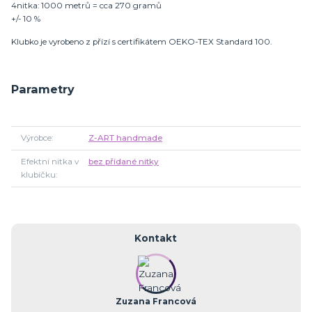
4nitka: 1000 metrů = cca 270 gramů
+/- 10 %
Klubko je vyrobeno z přízí s certifikátem OEKO-TEX Standard 100.
Parametry
Výrobce
Z-ART handmade
Efektní nitka v
bez přidané nitky
klubíčku
Kontakt
Zuzana Francová