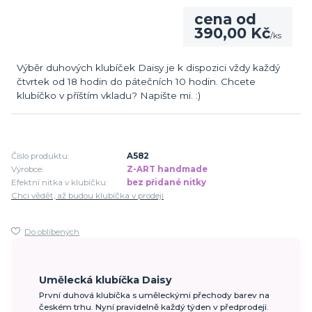
cena od
390,00 Kč
/
ks
Výběr duhových klubíček Daisy je k dispozici vždy každý
čtvrtek od 18 hodin do pátečních 10 hodin. Chcete
klubíčko v příštím vkladu? Napište mi. :)
Číslo produktu:
A582
Výrobce:
Z-ART handmade
Efektní nitka v klubíčku:
bez přidané nitky
Chci vědět, až budou klubíčka v prodeji
Do oblíbených
Umělecká klubíčka Daisy
První duhová klubíčka s uměleckými přechody barev na
českém trhu. Nyní pravidelně každý týden v předprodeji.