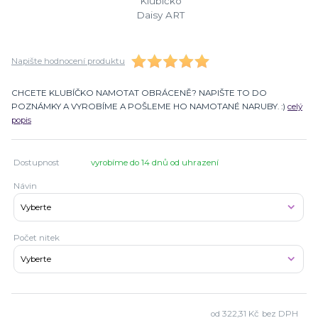
Napište hodnocení produktu
CHCETE KLUBÍČKO NAMOTAT OBRÁCENĚ? NAPIŠTE TO DO
POZNÁMKY A VYROBÍME A POŠLEME HO NAMOTANÉ NARUBY. :)
celý
popis
Dostupnost
vyrobíme do 14 dnů od uhrazení
Návin
Počet nitek
od
322,31 Kč
bez DPH