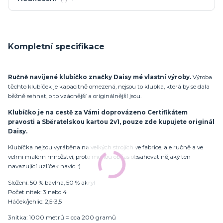
Kompletní specifikace
Ručně navíjené klubíčko značky Daisy mé vlastní výroby.
Výroba
těchto klubíček je kapacitně omezená, nejsou to klubka, která by se dala
běžně sehnat, o to vzácnější a originálnější jsou.
Klubíčko je na cestě za Vámi doprovázeno Certifikátem
pravosti a Sběratelskou kartou 2v1, pouze zde kupujete originál
Daisy.
Klubíčka nejsou vyráběna na velkých strojích ve fabrice, ale ručně a ve
velmi malém množství, proto mohou občas obsahovat nějaký ten
navazující uzlíček navíc. :)
Složení: 50 % bavlna, 50 % akryl
Počet nitek: 3 nebo 4
Háček/jehlic: 2,5-3,5
3nitka: 1000 metrů = cca 200 gramů