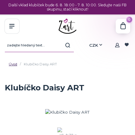
Další vklad klubíček bude 6. 8. 18:00 - 7. 8. 10:00. Sledujte naši FB
skupinu, stačí kliknout!
0
CZK
Úvod
Klubíčko Daisy ART
Klubíčko Daisy ART