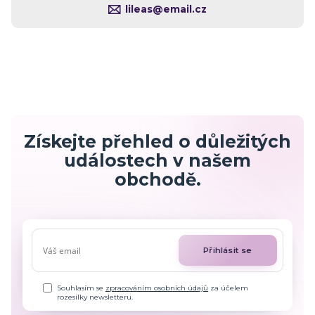
lileas@email.cz
Získejte přehled o důležitých
událostech v našem
obchodě.
Přihlásit se
Souhlasím se
zpracováním osobních údajů
za účelem
rozesílky newsletteru.