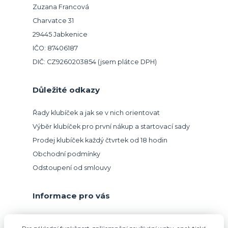
Zuzana Francová
Charvatce 31
29445 Jabkenice
IČO: 87406187
DIČ: CZ9260203854 (jsem plátce DPH)
Důležité odkazy
Řady klubíček a jak se v nich orientovat
Výběr klubíček pro první nákup a startovací sady
Prodej klubíček každý čtvrtek od 18 hodin
Obchodní podmínky
Odstoupení od smlouvy
Informace pro vás
Přijímáme platbu kartou.