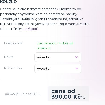
KOUZLO
Chcete klubíčko namotat obráceně? Napište to do
poznámky a vyrobíme vám ho namotané naruby.
Potřebujete klubíčko vyrobit rozdělené na jednotlivé
barevné úseky do malých klubíček? Dejte nám to vědět
do poznámky.
celý popis
Dostupnost
vyrobíme do 14 dnů od
uhrazení
Návin
Počet nitek
cena od
od
322,31 Kč
bez DPH
390,00 Kč
/
ks