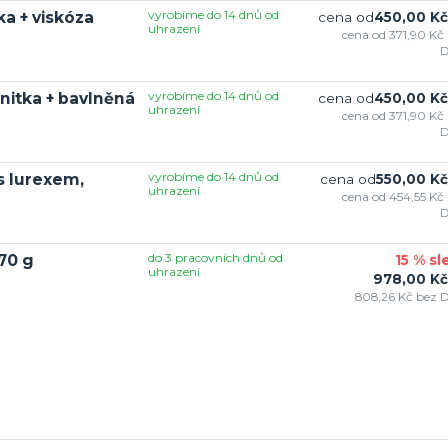
vyrobíme do 14 dnů od
a + viskóza
cena od
450,00 Kč
uhrazení
cena od
371,90 Kč
vyrobíme do 14 dnů od
nitka + bavlněná
cena od
450,00 Kč
uhrazení
cena od
371,90 Kč
vyrobíme do 14 dnů od
s lurexem,
cena od
550,00 Kč
uhrazení
cena od
454,55 Kč
do 3 pracovních dnů od
70 g
15 % sl
uhrazení
978,00 Kč
808,26 Kč
bez 