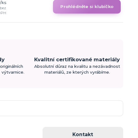
/
ks
Prohlédněte si klubíčko
bez
DPH
dy
Kvalitní certifikované materiály
originálních
Absolutní důraz na kvalitu a nezávadnost
výtvarnice.
materiálů, ze kterých vyrábíme.
Kontakt