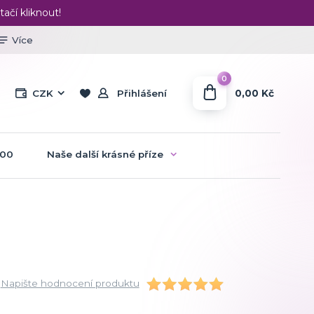
tačí kliknout!
Více
0
0,00 Kč
CZK
Přihlášení
:00
Naše další krásné příze
Napište hodnocení produktu