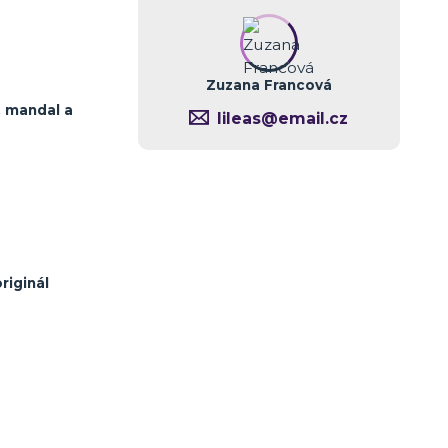
Zuzana Francová
, mandal a
lileas@email.cz
riginál