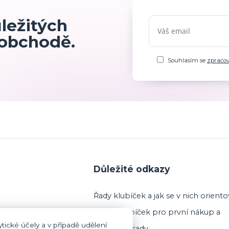
ůležitých
 obchodě.
Souhlasím se
zpraco
Důležité odkazy
Řady klubíček a jak se v nich oriento
Výběr klubíček pro první nákup a
tické účely a v případě udělení
startovací sady