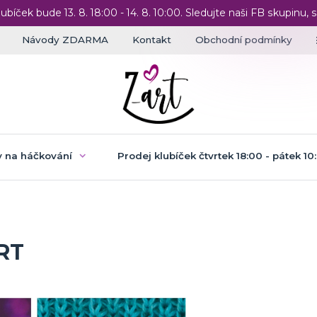
lubíček bude 13. 8. 18:00 - 14. 8. 10:00. Sledujte naši FB skupinu, s
Návody ZDARMA
Kontakt
Obchodní podmínky
 na háčkování
Prodej klubíček čtvrtek 18:00 - pátek 10
RT