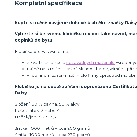
Kompletní specifikace
Kupte si ručně navíjené duhové klubíčko značky Daisy 
Vyberte si ke svému klubíčku rovnou také návod, m
doplňků do bytu.
Klubíčka pro vás vyrábíme:
z kvalitních a zcela
nezávadných materiálů
vyrobených
ručně na strojích - každá skladba barev, výměna příze,
v rodinném zázemí naší malé firmy uprostřed malebn
Klubíčko je na cestě za Vámi doprovázeno Certifikáte
Daisy.
Složení: 50 % bavlna, 50 % akryl
Počet nitek: 3 nebo 4
Háček/jehlic: 2,5-3,5
3nitka: 1000 metrů = cca 200 gramů
4nitka: 1000 metrů = cca 270 gramů