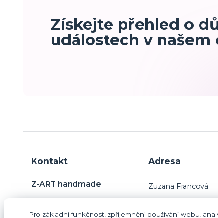
Získejte přehled o d
událostech v našem
Kontakt
Adresa
Z-ART handmade
Zuzana Francová
Charvatce 31
Pro základní funkčnost, zpříjemnění používání webu, analy
29445 Jabkenice
Zuzana Francová