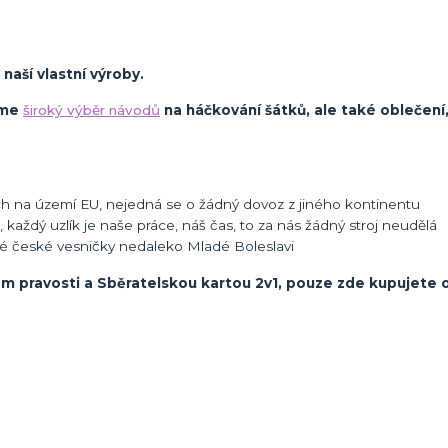
naší vlastní výroby.
áme
široký výběr návodů
na háčkování šátků, ale také oblečení
 na území EU, nejedná se o žádný dovoz z jiného kontinentu
 každý uzlík je naše práce, náš čas, to za nás žádný stroj neudělá
é české vesničky nedaleko Mladé Boleslavi
m pravosti a Sběratelskou kartou 2v1, pouze zde kupujete o