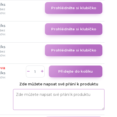
/
ks
Prohlédněte si klubíčko
bez
DPH
/
ks
Prohlédněte si klubíčko
bez
DPH
/
ks
Prohlédněte si klubíčko
bez
DPH
eva
Přidejte do košíku
/
ks
DPH
Zde můžete napsat své přání k produktu