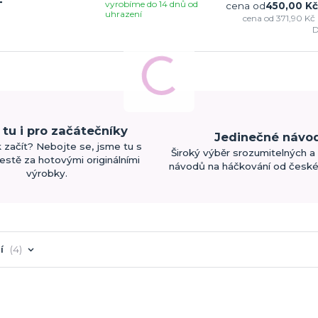
vyrobíme do 14 dnů od
T
cena od
450,00 Kč
uhrazení
cena od
371,90 Kč
tu i pro začátečníky
Jedinečné návo
k začít? Nebojte se, jsme tu s
Široký výběr srozumitelných a 
estě za hotovými originálními
návodů na háčkování od české 
výrobky.
í
4