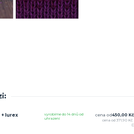
i:
vyrobíme do 14 dnů od
+ lurex
cena od
450,00 Kč
uhrazení
cena od
371,90 Kč